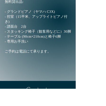
無料貸出品:
- グランドピアノ（ヤマハ C3X)
- 控室（15平米、アップライトピアノ付
き)
- 譜面台 2台
- スタッキング椅子（観客用などに）30脚
- テーブル (90cm×210cm)と椅子6脚
- 専用お手洗い​
ご予約は電話にて承ります。
Contacts