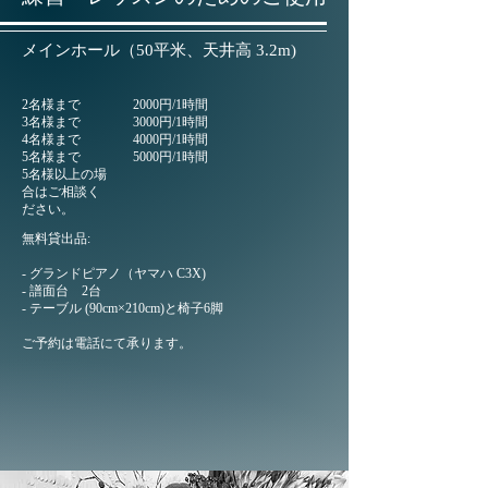
メインホール（50平米、天井高 3.2m)
2名様まで
2000円/1時間
3名様まで
3000円/1時間
4名様まで
4000円/1時間
5名様まで
5000円/1時間
5名様以上の場
合はご相談く
ださい。
無料貸出品:
- グランドピアノ（ヤマハ C3X)
- 譜面台 2台
- テーブル (90cm×210cm)と椅子6脚
ご予約は電話にて承ります。