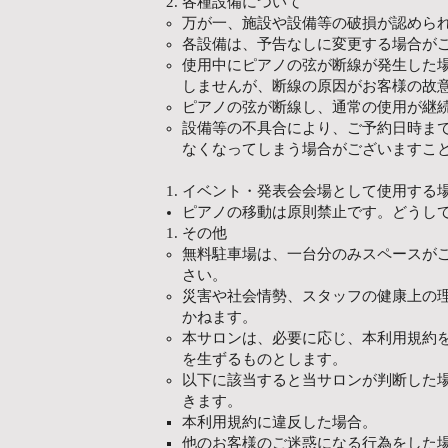
各種設備について
万が一、施設や設備等の破損が認めら
各設備は、予告なしに変更する場合が
使用中にピアノの弦が断線が発生した
しませんが、断線の原因がお客様の故
ピアノの弦が断線し、通常の使用が継
設備等の不具合により、ご予約日時ま
なくなってしまう場合がございますこ
イベント・発表会会場として使用する
ピアノの移動は原則禁止です。どうし
その他
無料駐車場は、一台分のみスペースが
さい。
災害や社会情勢、スタッフの健康上の
かねます。
本サロンは、必要に応じ、本利用規約
を生ずるものとします。
以下に該当すると当サロンが判断した
きます。
本利用規約に違反した場合。
他のお客様のご迷惑になる行為をした