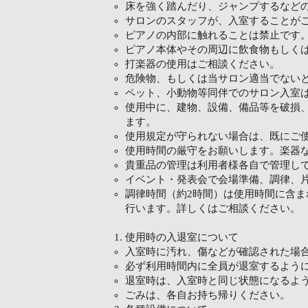
床を強く踏んだり、ジャンプするなど
サロンのスタッフが、入室することが
ピアノの内部に触れることは禁止です
ピアノ本体やその周辺に飲食物もしく
打楽器の使用はご相談ください。
危険物、もしくは当サロン適当でない
ペット、小動物等同伴でのサロン入室
使用中に、建物、設備、備品等を破損
ます。
使用規定が守られない場合は、既にご
使用時間の厳守をお願いします。楽器
貴重品の管理は利用者様各自で管理し
イベント・発表会で会場準備、調律、
調律時間（約2時間）は使用時間に含
行います。詳しくはご相談ください。
使用時の入退室について
入室時に汚れ、傷などが確認された場
必ず利用時間内に全員が退室するよう
退室時は、入室時と同じ状態になるよ
ごみは、各自お持ち帰りください。