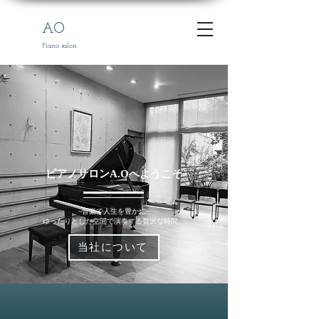
AO
Piano salon
​ピアノサロンA.Oへようこそ
~音楽で人生を豊かに~
ゆったりとした空間で演奏する贅沢な時間。
当社について